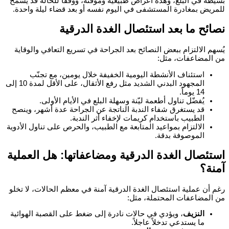
بسيطة في البلع، وهذه أعراض طبيعية ومؤقتة، ووفقاً للحالة قد يُسمح
للمريض بمغادرة المستشفى في اليوم نفسه أو بعد قضاء ليلة واحدة.
نصائح ما بعد استئصال الغدة الدرقية
يُسهم الالتزام ببعض النصائح بعد الجراحة في تسريع التعافي والوقاية
من المضاعفات، مثل:
استئناف الأنشطة اليومية الخفيفة خلال يومين، مع تجنّب
المجهود البدني الشديد مثل رفع الأثقال، على الأقل لمدة 10 إلى
14 يوماً.
يُفضّل تناول أطعمة ليّنة وسهلة البلع في الأيام الأولى.
قد يستغرق شفاء الندبة الناتجة عن الجراحة عدة أشهر، وينصح
الطبيب باستخدام كريمات لإخفاء أثر الندبة.
الالتزام بمواعيد المتابعة مع الطبيب، والحرص على تناول الأدوية
الموصوفة بدقة.
استئصال الغدة الدرقية ومضاعفاتها: هل العملية
آمنة؟
رغم أن عملية
استئصال الغدة الدرقية
آمنة في معظم الحالات، لا تخلو
من المضاعفات المحتملة، مثل:
النزيف
، ويؤدي في حالات نادرة إلى ضغط على القصبة الهوائية
ما يستدعي تدخلاً عاجلاً.