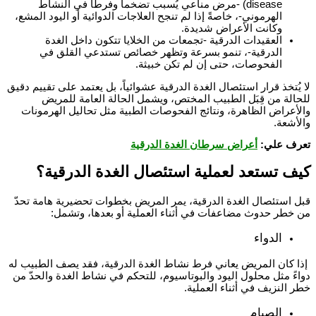
disease) -مرض مناعي يُسبب تضخماً وفرطاً في النشاط
الهرموني-، خاصةً إذا لم تنجح العلاجات الدوائية أو اليود المشع،
وكانت الأعراض شديدة.
العقيدات الدرقية -تجمعات من الخلايا تتكون داخل الغدة
الدرقية-، تنمو بسرعة وتظهر خصائص تستدعي القلق في
الفحوصات، حتى إن لم تكن خبيثة.
لا يُتخذ قرار
استئصال الغدة الدرقية
عشوائياً، بل يعتمد على تقييم دقيق
للحالة من قِبَل الطبيب المختص، ويشمل الحالة العامة للمريض
والأعراض الظاهرة، ونتائج الفحوصات الطبية مثل تحاليل الهرمونات
والأشعة.
تعرف علي:
أعراض سرطان الغدة الدرقية
كيف تستعد لعملية استئصال الغدة الدرقية؟
قبل
استئصال الغدة الدرقية
، يمر المريض بخطوات تحضيرية هامة تحدّ
من خطر حدوث مضاعفات في أثناء العملية أو بعدها، وتشمل:
الدواء
إذا كان المريض يعاني فرط نشاط الغدة الدرقية، فقد يصف الطبيب له
دواءً مثل محلول اليود والبوتاسيوم، للتحكم في نشاط الغدة والحدّ من
خطر النزيف في أثناء العملية.
الصيام