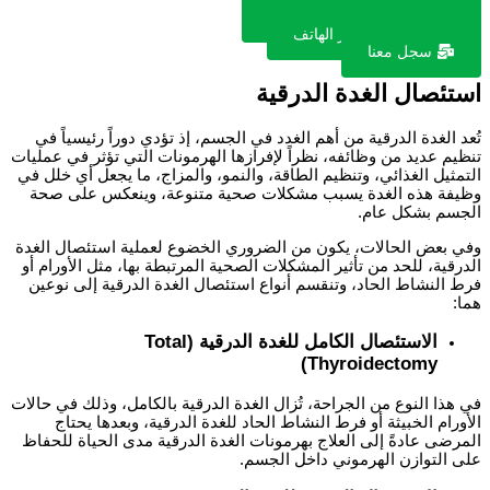
تواصل معنا عبر الواتس اب
تواصل معنا عبر الهاتف
سجل معنا
استئصال الغدة الدرقية
تُعد الغدة الدرقية من أهم الغدد في الجسم، إذ تؤدي دوراً رئيسياً في
تنظيم عديد من وظائفه، نظراً لإفرازها الهرمونات التي تؤثر في عمليات
التمثيل الغذائي، وتنظيم الطاقة، والنمو، والمزاج، ما يجعل أي خلل في
وظيفة هذه الغدة يسبب مشكلات صحية متنوعة، وينعكس على صحة
الجسم بشكل عام.
وفي بعض الحالات، يكون من الضروري الخضوع لعملية
استئصال الغدة
الدرقية
، للحد من تأثير المشكلات الصحية المرتبطة بها، مثل الأورام أو
فرط النشاط الحاد، وتنقسم أنواع
استئصال الغدة الدرقية
إلى نوعين
هما:
الاستئصال الكامل للغدة الدرقية (Total
Thyroidectomy)
في هذا النوع من الجراحة، تُزال الغدة الدرقية بالكامل، وذلك في حالات
الأورام الخبيثة أو فرط النشاط الحاد للغدة الدرقية، وبعدها يحتاج
المرضى عادةً إلى العلاج بهرمونات الغدة الدرقية مدى الحياة للحفاظ
على التوازن الهرموني داخل الجسم.