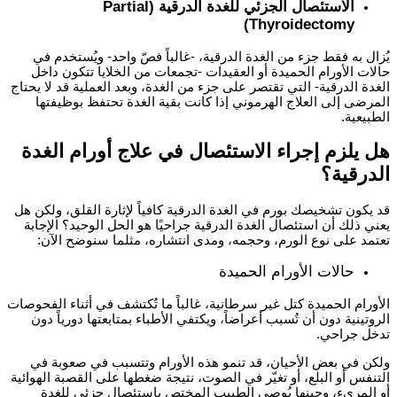
الاستئصال الجزئي للغدة الدرقية (Partial
Thyroidectomy)
يُزال به فقط جزء من الغدة الدرقية، -غالباً فصّ واحد- ويُستخدم في
حالات الأورام الحميدة أو العقيدات -تجمعات من الخلايا تتكون داخل
الغدة الدرقية- التي تقتصر على جزء من الغدة، وبعد العملية قد لا يحتاج
المرضى إلى العلاج الهرموني إذا كانت بقية الغدة تحتفظ بوظيفتها
الطبيعية.
هل يلزم إجراء الاستئصال في علاج أورام الغدة
الدرقية؟
قد يكون تشخيصك بورم في الغدة الدرقية كافياً لإثارة القلق، ولكن هل
يعني ذلك أن
استئصال الغدة الدرقية
جراحيًا هو الحل الوحيد؟ الإجابة
تعتمد على نوع الورم، وحجمه، ومدى انتشاره، مثلما سنوضح الآن:
حالات الأورام الحميدة
الأورام الحميدة كتل غير سرطانية، غالباً ما تُكتشف في أثناء الفحوصات
الروتينية دون أن تُسبب أعراضاً، ويكتفي الأطباء بمتابعتها دورياً دون
تدخل جراحي.
ولكن في بعض الأحيان، قد تنمو هذه الأورام وتتسبب في صعوبة في
التنفس أو البلع، أو تغيّر في الصوت، نتيجة ضغطها على القصبة الهوائية
أو المريء، وحينها يُوصي الطبيب المختص باستئصال جزئي للغدة