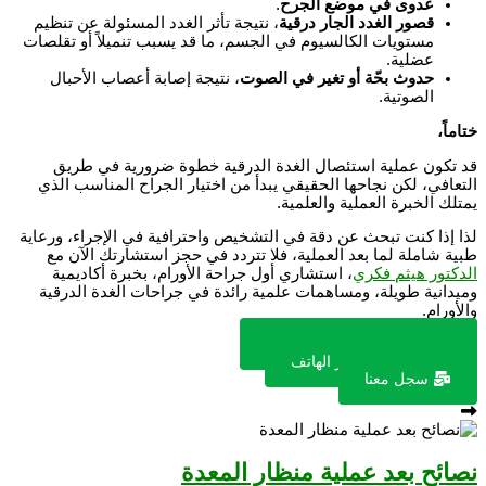
عدوى في موضع الجرح
.
قصور الغدد الجار درقية
، نتيجة تأثر الغدد المسئولة عن تنظيم
مستويات الكالسيوم في الجسم، ما قد يسبب تنميلاً أو تقلصات
عضلية.
حدوث بحّة أو تغير في الصوت
، نتيجة إصابة أعصاب الأحبال
الصوتية.
ختاماً،
قد تكون عملية استئصال الغدة الدرقية خطوة ضرورية في طريق
التعافي، لكن نجاحها الحقيقي يبدأ من اختيار الجراح المناسب الذي
يمتلك الخبرة العملية والعلمية.
لذا إذا كنت تبحث عن دقة في التشخيص واحترافية في الإجراء، ورعاية
طبية شاملة لما بعد العملية، فلا تتردد في حجز استشارتك الآن مع
الدكتور هيثم فكري
، استشاري أول جراحة الأورام، بخبرة أكاديمية
وميدانية طويلة، ومساهمات علمية رائدة في جراحات الغدة الدرقية
والأورام.
تواصل معنا عبر الواتس اب
تواصل معنا عبر الهاتف
سجل معنا
نصائح بعد عملية منظار المعدة