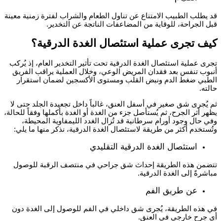
قد يطلب الطبيب الامتناع عن تناول الطعام والشراب لفترة زمنية معينة
قبل الجراحة، للوقاية من المضاعفات الناتجة عن التخدير.
كيف تجرى عملية استئصال الغدة الدرقية؟
تجرى عملية
استئصال الغدة الدرقية
تحت تأثير التخدير العام، إذ يُركب
أنبوب تنفس بعد فقدان المريض الوعي، وخلال العملية يراقب الفريق
الطبي ضغط الدم ونبض القلب ومستوى الأكسجين لضمان استقرار
حالته.
ثم يُجرى شق صغير في أسفل العنق، غالباً داخل تجعيدة الجلد حتى لا
يظهر أثر الجرح، ثم يُستأصل جزء من الغدة أو الغدة بأكملها وفقاً للحالة،
وفي حال وجود أورام سرطانية قد تُزال الغدد الليمفاوية المحيطة،
وتُستخدم أكثر من طريقة لاستئصال الغدة الدرقية، نذكر منها ما يلي:
استئصال الغدة الدرقية التقليدي
تتضمن هذه الطريقة إحداث شق جراحي في منتصف الرقبة للوصول
مباشرةً إلى الغدة الدرقية.
عن طريق الفم
في هذه الطريقة، يُجرى شق داخلي في الفم للوصول إلى الغدة دون
أي جرح خارجي في العنق.