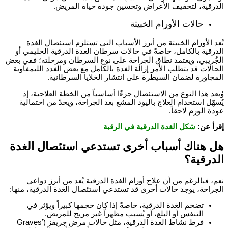
الدرقية، لتخفيف الأعراض وتحسين جودة حياة المريض.
حالات الأورام الخبيثة
تُعد الأورام الخبيثة من أبرز الأسباب التي تستلزم استئصال الغدة
الدرقية بالكامل، خاصةً في حالات سرطان الغدة الدرقية الحليمي أو
الجُريبي، ويعتمد نطاق الجراحة على نوع السرطان ومرحلته؛ ففي بعض
الحالات قد يتطلب الأمر إزالة الغدة بالكامل مع بعض الغدد الليمفاوية
المجاورة لضمان السيطرة على انتشار الخلايا السرطانية.
وُيعد هذا النوع من الاستئصال جزءًا أساسياً من الخطة العلاجية، إذ
يُسهّل استخدام العلاج باليود المشع بعد الجراحة، ويحدّ من احتمالية
عودة الورم لاحقاً.
إقرأ عن:
شكل الغدة الدرقية في الرقبة
هل هناك أسباب أخرى تستدعي استئصال الغدة
الدرقية؟
نعم، فبالرغم من أن
علاج أورام الغدة الدرقية
يُعد من أبرز دواعي
الجراحة، يوجد حالات أخرى قد تستدعي
ا
ستئصال الغدة الدرقية
، منها:
تضخم الغدة الدرقية، خاصةً إذا كان حجمها كبيراً ويؤثر في
التنفس أو البلع، أو يُسبب مظهراً غير مريح للمريض.
فرط نشاط الغدة الدرقية، مثل حالات مرض جريفز (Graves’