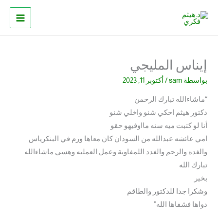
خطي
لى
لمحتوى
إيناس المليجي
بواسطة
sam
/
أكتوبر 11, 2023
“ماشاءالله تبارك الرحمن
دكتور هيثم احكي شنو واخلي شنو
أنا لو كتبت ميه سنه مااوفيهو حقو
امي عائشه عبدالله من السودان كان معاها ورم في البنكرياس
والغده والرحم والغدد اللمفاوية وعمل العمليه وهسي ماشاءالله
تبارك الله
بخير
وشكرا جدا للدكتور والطاقم
دواها فشفاها الله”