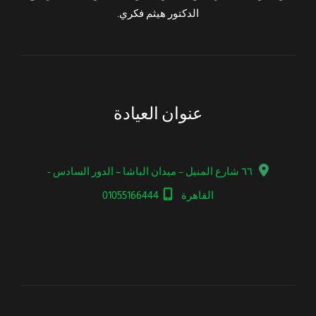
الدكتور هيثم فكري.
عنوان العيادة
٦٦ شارع المنيل – ميدان الباشا – الدور السادس -
القاهرة
01055166444