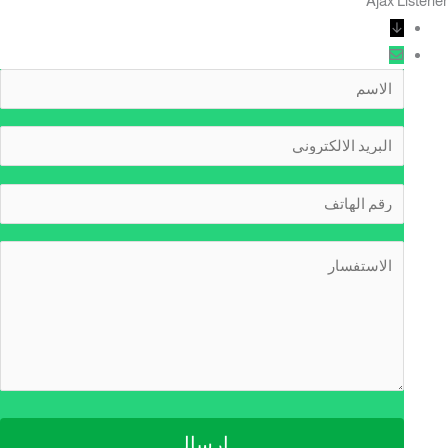
Ajax Listene
↓